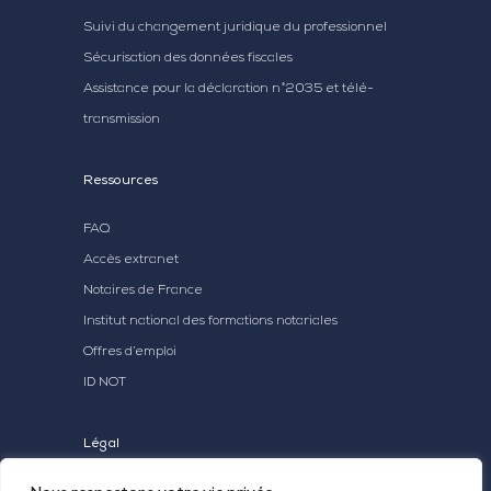
Suivi du changement juridique du professionnel
Sécurisation des données fiscales
Assistance pour la déclaration n°2035 et télé-
transmission
Ressources
FAQ
Accès extranet
Notaires de France
Institut national des formations notariales
Offres d’emploi
ID NOT
Légal