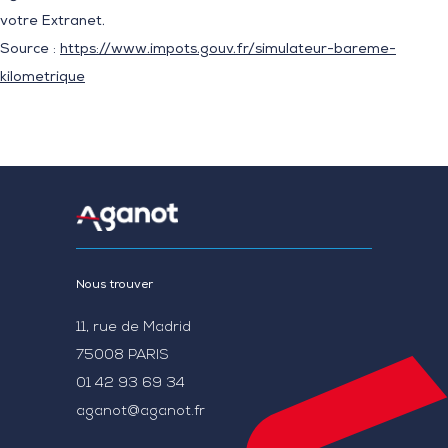
votre Extranet.
Source :
https://www.impots.gouv.fr/simulateur-bareme-
kilometrique
Nous trouver
11, rue de Madrid
75008 PARIS
01 42 93 69 34
aganot@aganot.fr