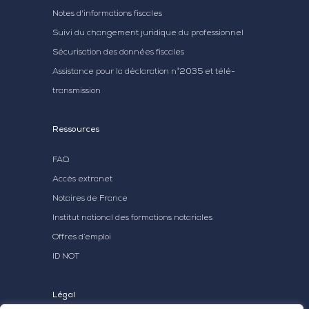
Notes d'informations fiscales
Suivi du changement juridique du professionnel
Sécurisation des données fiscales
Assistance pour la déclaration n°2035 et télé-
transmission
Ressources
FAQ
Accès extranet
Notaires de France
Institut national des formations notariales
Offres d’emploi
ID NOT
Légal