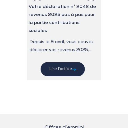
Votre déclaration n° 2042 de
Barèmes ki
revenus 2025 pas à pas pour
pas de cha
la partie contributions
Les barème
sociales
2026, appl
Depuis le 9 avril, vous pouvez
l’évaluation
déclarer vos revenus 2025,...
Li
Lire l’article
Offres d’emploi