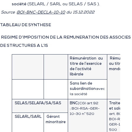
société
(SELARL / SARL ou SELAS / SAS ).
Source :
BOI-BNC-DECLA-10-10
du 15.12.2022
TABLEAU DE SYNTHESE
REGIME D’IMPOSITION DE LA REMUNERATION
DES ASSOCIES
DE STRUCTURES A L’IS
Rémunération au
Rémunérat
titre de l’exercice
au titre du
de l’activité
mandat soci
libérale
Sans lien de
subordination
avec
la société
SELAS/SELAFA/
SA/SAS
BNC
(CGI art 92
Traitement
; BOI-RSA-GER-
et salaires
(
10-30 n° 520
art. 80 ter ;
SELARL/
SARL
Gérant
BOI-RSA-
minoritaire
GER-10-30 
500