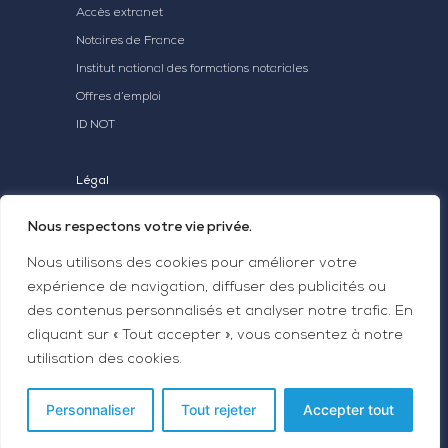
Accès extranet
Notaires de France
Institut national des formations notariales
Offres d’emploi
ID NOT
Légal
Mentions légales
Nous respectons votre vie privée.
Statuts Aganot
Nous utilisons des cookies pour améliorer votre
expérience de navigation, diffuser des publicités ou
des contenus personnalisés et analyser notre trafic. En
cliquant sur « Tout accepter », vous consentez à notre
utilisation des cookies.
© Aganot 2024 | Conception et développement
par
|
Glossaire
Personnaliser
Tout rejeter
Accepter tout