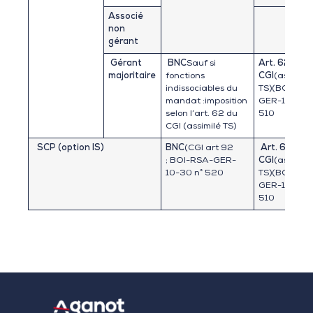
Associé
non
gérant
Gérant
BNC
Sauf si
Art. 62 du
majoritaire
fonctions
CGI
(assimilé
indissociables du
TS)(BOI-RS
mandat :imposition
GER-10-30 
selon l’art. 62 du
510
CGI (assimilé TS)
SCP (option IS)
BNC
(CGI art 92
Art. 62 du
; BOI-RSA-GER-
CGI
(assimilé
10-30 n° 520
TS)(BOI-RS
GER-10-30 
510