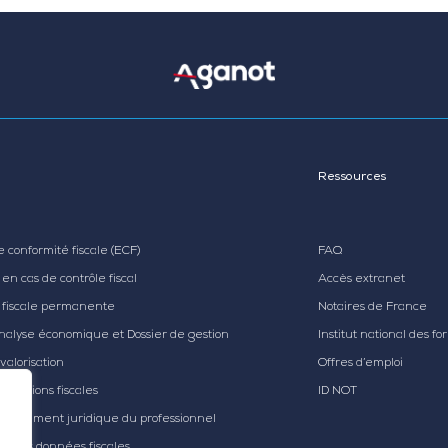
Ressources
conformité fiscale (ECF)
FAQ
en cas de contrôle fiscal
Accès extranet
 fiscale permanente
Notaires de France
analyse économique et Dossier de gestion
Institut national des fo
valorisation
Offres d’emploi
ormations fiscales
ID NOT
hangement juridique du professionnel