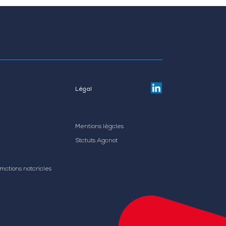
Légal
Mentions légales
Statuts Aganot
rmations notariales