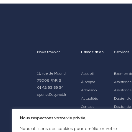
Nous trouver
L’association
Services
11, rue de Madrid
Accueil
Examen de 
75008 PARIS
À propos
Assistance 
01 42 93 69 34
Adhésion
Assistance
aganot@aganot.fr
Actualités
Dossier d’
Contact
Dossier de 
Nos offres
Notes d'inf
Nous respectons votre vie privée.
Suivi du c
Nous utilisons des cookies pour améliorer votre