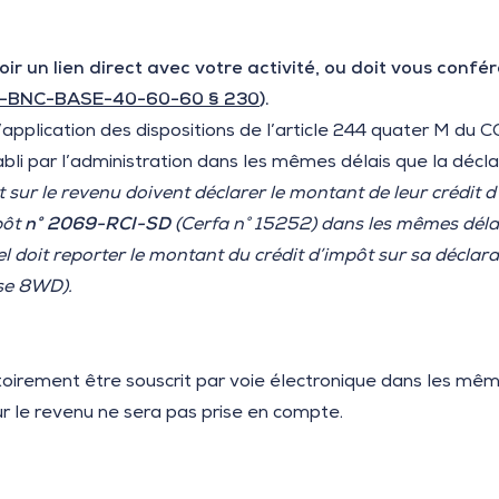
oir un lien direct avec votre activité, ou doit vous conf
I-BNC-BASE-40-60-60 § 230
).
l’application des dispositions de l’article 244 quater M du C
abli par l’administration dans les mêmes délais que la décla
 sur le revenu doivent déclarer le montant de leur crédit d
pôt
n°
2069-RCI-SD
(Cerfa n° 15252) dans les mêmes délai
uel doit reporter le montant du crédit d’impôt sur sa décla
ase 8WD).
irement être souscrit par voie électronique dans les même
sur le revenu ne sera pas prise en compte.