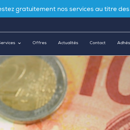
Testez gratuitement nos services au titre de
Services
Offres
Actualités
Contact
Adhés