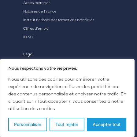
Accès extranet
Notaires de France
Institut national des formations notariales
Offres d’emploi
ID NOT
Légal
Mentions légales
Nous respectons votre vie privée.
Statuts Aganot
Nous utilisons des cookies pour améliorer votre
expérience de navigation, diffuser des publicités ou
des contenus personnalisés et analyser notre trafic. En
cliquant sur « Tout accepter », vous consentez à notre
utilisation des cookies.
© Aganot 2024 | Conception et développement
par
|
Glossaire
Personnaliser
Tout rejeter
Accepter tout