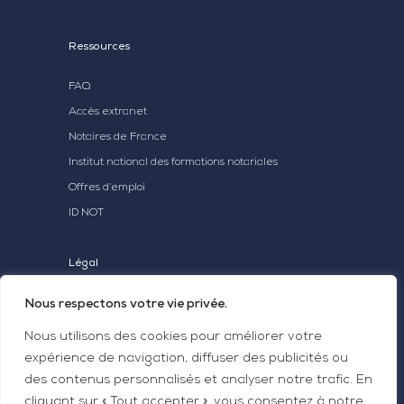
Ressources
FAQ
Accès extranet
Notaires de France
Institut national des formations notariales
Offres d’emploi
ID NOT
Légal
Mentions légales
Nous respectons votre vie privée.
Statuts Aganot
Nous utilisons des cookies pour améliorer votre
expérience de navigation, diffuser des publicités ou
des contenus personnalisés et analyser notre trafic. En
cliquant sur « Tout accepter », vous consentez à notre